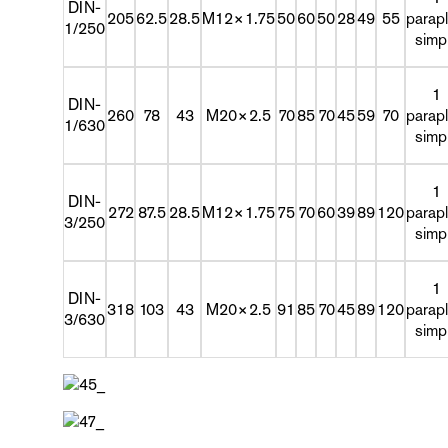
DIN-
205
62.5
28.5
M12×1.75
50
60
50
28
49
55
parapl
1/250
simp
1
DIN-
260
78
43
M20×2.5
70
85
70
45
59
70
parapl
1/630
simp
1
DIN-
272
87.5
28.5
M12×1.75
75
70
60
39
89
120
parapl
3/250
simp
1
DIN-
318
103
43
M20×2.5
91
85
70
45
89
120
parapl
3/630
simp