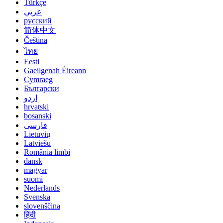
Türkçe
عربي
русский
简体中文
Čeština
ไทย
Eesti
Gaeilgenah Éireann
Cymraeg
Български
اردو
hrvatski
bosanski
فارسی
Lietuvių
Latviešu
România limbi
dansk
magyar
suomi
Nederlands
Svenska
slovenščina
हिंदी