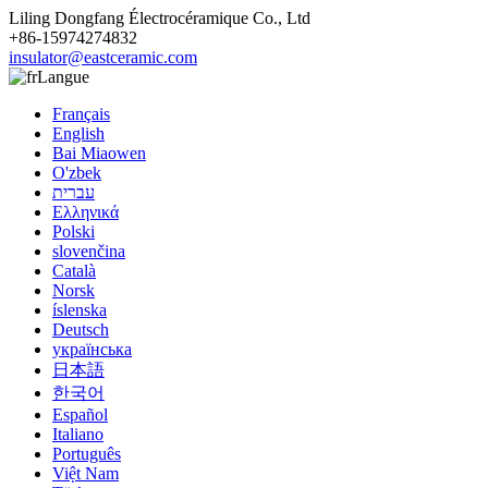
Liling Dongfang Électrocéramique Co., Ltd
+86-15974274832
insulator@eastceramic.com
Langue
Français
English
Bai Miaowen
O'zbek
עברית
Ελληνικά
Polski
slovenčina
Català
Norsk
íslenska
Deutsch
українська
日本語
한국어
Español
Italiano
Português
Việt Nam