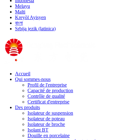
Indonesia
Melayu
Malti
Kreyòl Ayisyen
বাংলা
Srbija jezik (latinica)
Accueil
Qui sommes-nous
Profil de l'entreprise
Capacité de production
Contrôle de qualité
Certificat d'entreprise
Des produits
Isolateur de suspension
Isolateur de poteau
Isolateur de broche
Isolant BT
Douille en porcelaine