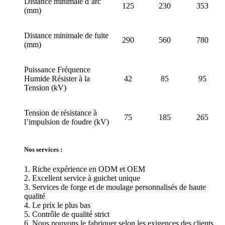
Distance minimale d’arc
125
230
353
(mm)
Distance minimale de fuite
290
560
780
(mm)
Puissance Fréquence
Humide Résister à la
42
85
95
Tension (kV)
Tension de résistance à
75
185
265
l’impulsion de foudre (kV)
Nos services :
1. Riche expérience en ODM et OEM
2. Excellent service à guichet unique
3. Services de forge et de moulage personnalisés de haute
qualité
4. Le prix le plus bas
5. Contrôle de qualité strict
6. Nous pouvons le fabriquer selon les exigences des clients.