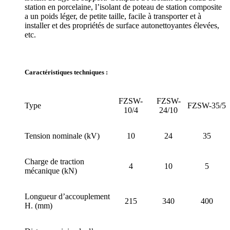
station en porcelaine, l’isolant de poteau de station composite
a un poids léger, de petite taille, facile à transporter et à
installer et des propriétés de surface autonettoyantes élevées,
etc.
Caractéristiques techniques :
FZSW-
FZSW-
Type
FZSW-35/5
10/4
24/10
Tension nominale (kV)
10
24
35
Charge de traction
4
10
5
mécanique (kN)
Longueur d’accouplement
215
340
400
H. (mm)