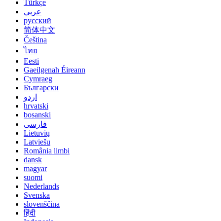
Türkçe
عربي
русский
简体中文
Čeština
ไทย
Eesti
Gaeilgenah Éireann
Cymraeg
Български
اردو
hrvatski
bosanski
فارسی
Lietuvių
Latviešu
România limbi
dansk
magyar
suomi
Nederlands
Svenska
slovenščina
हिंदी