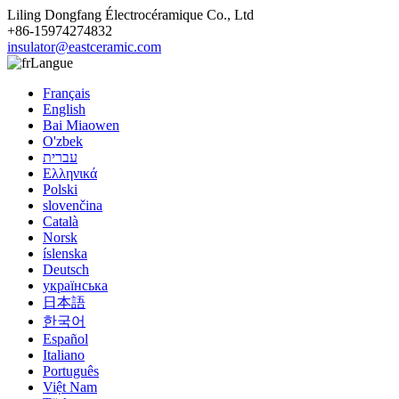
Liling Dongfang Électrocéramique Co., Ltd
+86-15974274832
insulator@eastceramic.com
Langue
Français
English
Bai Miaowen
O'zbek
עברית
Ελληνικά
Polski
slovenčina
Català
Norsk
íslenska
Deutsch
українська
日本語
한국어
Español
Italiano
Português
Việt Nam