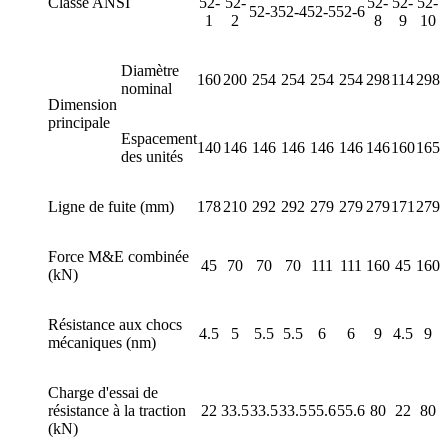
Classe ANSI
52-
52-
52-
52-
52-
52-3
52-4
52-5
52-6
1
2
8
9
10
Diamètre
160
200
254
254
254
254
298
114
298
nominal
Dimension
principale
Espacement
140
146
146
146
146
146
146
160
165
des unités
Ligne de fuite (mm)
178
210
292
292
279
279
279
171
279
Force M&E combinée
45
70
70
70
111
111
160
45
160
(kN)
Résistance aux chocs
4.5
5
5.5
5.5
6
6
9
4.5
9
mécaniques (nm)
Charge d'essai de
résistance à la traction
22
33.5
33.5
33.5
55.6
55.6
80
22
80
(kN)