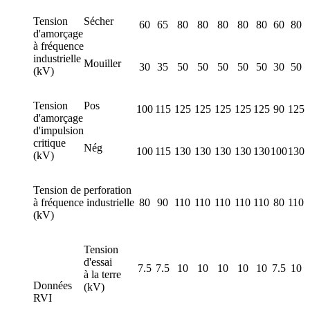
Tension
Sécher
60
65
80
80
80
80
80
60
80
d'amorçage
à fréquence
industrielle
Mouiller
30
35
50
50
50
50
50
30
50
(kV)
Tension
Pos
100
115
125
125
125
125
125
90
125
d'amorçage
d'impulsion
critique
Nég
100
115
130
130
130
130
130
100
130
(kV)
Tension de perforation
à fréquence industrielle
80
90
110
110
110
110
110
80
110
(kV)
Tension
d'essai
7.5
7.5
10
10
10
10
10
7.5
10
à la terre
Données
(kV)
RVI