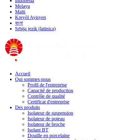
Indonesia
Melayu
Malti
Kreyòl Ayisyen
বাংলা
Srbija jezik (latinica)
Accueil
Qui sommes-nous
Profil de l'entreprise
Capacité de production
Contrôle de qualité
Certificat d'entreprise
Des produits
Isolateur de suspension
Isolateur de poteau
Isolateur de broche
Isolant BT
Douille en porcelaine